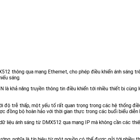
512 thông qua mạng Ethernet, cho phép điều khiển ánh sáng trên
hiếu sáng.
là khả năng truyền thông tin điều khiển tới nhiều thiết bị cùng 
i độ trễ thấp, một yếu tố rất quan trọng trong các hệ thống điều
ợc đồng bộ hoàn hảo với thời gian thực trong các buổi biểu diễn 
ữ liệu ánh sáng từ DMX512 qua mạng IP mà không cần các thiết 
ng, nghĩa là tín hiệu từ một nguồn có thể được gửi tới nhiều thi