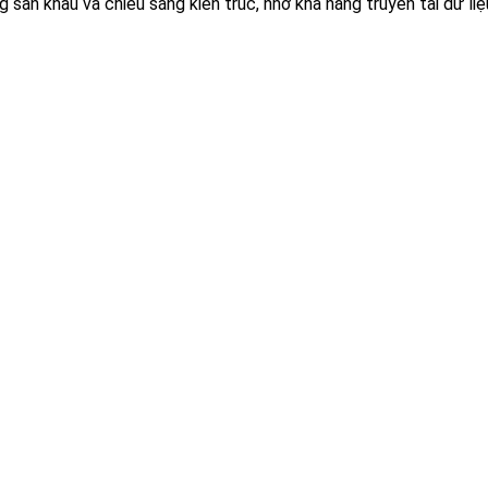
sân khấu và chiếu sáng kiến trúc, nhờ khả năng truyền tải dữ liệ