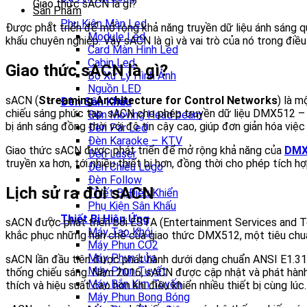
Giao thức sACN là gì?
Sản Phẩm
Phụ Kiện Màn Led
Được phát triển để mở rộng khả năng truyền dữ liệu ánh sáng qu
Module Led
khấu chuyên nghiệp. Vậy sACN là gì và vai trò của nó trong điều
Card Màn Hình Led
Cabin Led
Giao thức sACN là gì?
Bộ Xử Lý Hình Ảnh
Nguồn LED
sACN (
Streaming Architecture for Control Networks
) là m
Đèn Sân Khấu
chiếu sáng phức tạp. sACN cho phép truyền dữ liệu DMX512 – m
Đèn Moving Head beam
bị ánh sáng đồng thời với độ tin cậy cao, giúp đơn giản hóa việc
Đèn Par Led
Đèn Karaoke – KTV
Giao thức sACN được phát triển để mở rộng khả năng của
DMX
Đèn Laser
truyền xa hơn, tới nhiều thiết bị hơn, đồng thời cho phép tích h
Đèn Chiếu Logo
Đèn Follow
Lịch sử ra đời sACN
Thiết Bị Điều Khiển
Phụ Kiện Sân Khấu
Thiết Bị Hiệu Ứng
sACN được phát triển bởi ESTA (Entertainment Services and Te
Máy Tạo Khói
khắc phục những hạn chế của giao thức DMX512, một tiêu chuẩn
Máy Phun CO2
Máy Phun Lửa
sACN lần đầu tiên được phát hành dưới dạng chuẩn ANSI E1.31 
Máy Phun Tuyết
thống chiếu sáng. Năm 2016, sACN được cập nhật và phát hành 
Máy Bắn Kim Tuyến
thích và hiệu suất cao hơn khi điều khiển nhiều thiết bị cùng lúc.
Máy Phun Bong Bóng