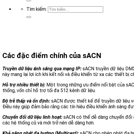
Tìm kiếm:
Các đặc điểm chính của sACN
Truyền dữ liệu ánh sáng qua mạng IP:
sACN truyền dữ liệu DMX
này mang lại lợi ích khi kết nối và điều khiển từ xa các thiết bị c
Hỗ trợ nhiều thiết bị:
Một trong những ưu điểm nổi bật của sACN 
thống, vốn chỉ hỗ trợ tối đa 512 kênh dữ liệu.
Độ trễ thấp và ổn định:
sACN được thiết kế để truyền dữ liệu vớ
Điều này giúp đảm bảo rằng các tín hiệu điều khiển ánh sáng đư
Chuyển đổi dữ liệu linh hoạt:
sACN có thể dễ dàng chuyển đổi d
các hệ thống cũ và mới trở nên dễ dàng hơn.
Khả năng phát đa hướng (Multicast):
sACN cho phép phát đa hướ