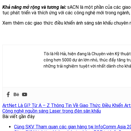
Khả năng mở rộng và tương lai:
sACN là một phần của các giao 
tục phát triển và thích ứng với các công nghệ mới trong ngành, m
Xem thêm các giao thức điều khiển ánh sáng sân khấu chuyên
Tôi là Hồ Hải, hiện đang là Chuyên viên Kỹ thuậ
công hơn 5000 dự án lớn nhỏ, thúc đẩy tăng tr
những trải nghiệm tuyệt vời nhất dành cho kh
ArtNet Là Gì? Từ A – Z Thông Tin Về Giao Thức Điều Khiển Ar
Công nghệ nguồn sáng Laser trong đèn sân khấu
Bài viết gần đây
Cùng SKV Tham quan các gian hàng tại InfoComm Asia 2