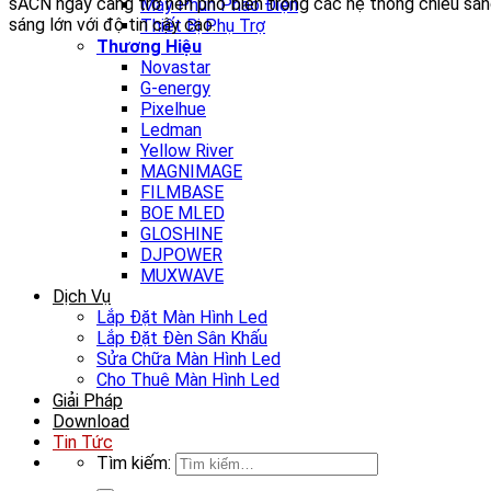
sACN ngày càng trở nên phổ biến trong các hệ thống chiếu sáng 
Máy Phun Pháo Điện
sáng lớn với độ tin cậy cao.
Thiết Bị Phụ Trợ
Thương Hiệu
Novastar
G-energy
Pixelhue
Ledman
Yellow River
MAGNIMAGE
FILMBASE
BOE MLED
GLOSHINE
DJPOWER
MUXWAVE
Dịch Vụ
Lắp Đặt Màn Hình Led
Lắp Đặt Đèn Sân Khấu
Sửa Chữa Màn Hình Led
Cho Thuê Màn Hình Led
Giải Pháp
Download
Tin Tức
Tìm kiếm: