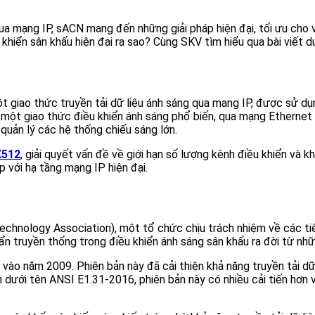
a mạng IP, sACN mang đến những giải pháp hiện đại, tối ưu cho vi
 khiển sân khấu hiện đại ra sao? Cùng SKV tìm hiểu qua bài viết d
ột giao thức truyền tải dữ liệu ánh sáng qua mạng IP, được sử d
ột giao thức điều khiển ánh sáng phổ biến, qua mạng Ethernet 
 quản lý các hệ thống chiếu sáng lớn.
512
, giải quyết vấn đề về giới hạn số lượng kênh điều khiển và 
ợp với hạ tầng mạng IP hiện đại.
chnology Association), một tổ chức chịu trách nhiệm về các ti
 truyền thống trong điều khiển ánh sáng sân khấu ra đời từ nh
vào năm 2009. Phiên bản này đã cải thiện khả năng truyền tải d
dưới tên ANSI E1.31-2016, phiên bản này có nhiều cải tiến hơn 