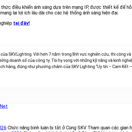
thức điều khiển ánh sáng dựa trên mạng IP, được thiết kế để hỗ t
ang lại lợi ích lâu dài cho các hệ thống ánh sáng hiện đại.
 nghiệp
tại đây!
t của SKV.Lighting. Với hơn 7 năm trong lĩnh vực nghiên cứu, thi công và
ưởng doanh số của công ty. Tôi hy vọng với những kỹ năng và kinh nghi
ách hàng, đúng như phương châm của SKV Lighting “Uy tín – Cam Kết –
tNet
026
Chức năng bình luận bị tắt
ở Cùng SKV Tham quan các gian h