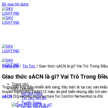
Bỏ qua nội dung
Trang chủ
/
Tin Tức
/
Giao thức sACN là gì? Vai Trò Trong Điề
Giao thức sACN là gì? Vai Trò Trong Đi
Trang chủ
Trong lĩnh vực điều khiển ánh sáng, đặc biệt là tại các sân khấ
SKV Lighting
truyền thống như DMX512 mặc dù phổ biến nhưng dần trở nên hạn
Lời giới thiệu
sACN
(Streaming Architecture for Control Networks) ra đời.
Tin Tức Nội Bộ
Tuyển Dụng
Dự Án Thi Công