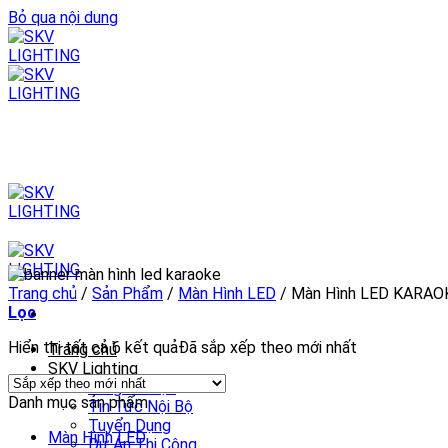
Bỏ qua nội dung
Trang chủ
/
Sản Phẩm
/
Màn Hình LED
/
Màn Hình LED KARAO
Lọc
Hiển thị tất cả 6 kết quả
Đã sắp xếp theo mới nhất
Trang chủ
SKV Lighting
Lời giới thiệu
Danh mục sản phẩm
Tin Tức Nội Bộ
Tuyển Dụng
Màn Hình LED
Dự Án Thi Công