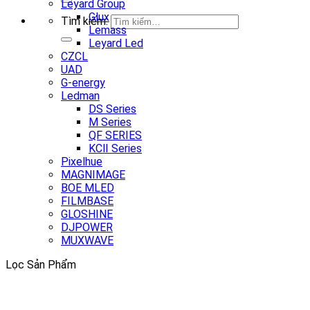
Leyard Group
Glux
Tìm kiếm:
Lemass
Leyard Led
CZCL
UAD
G-energy
Ledman
DS Series
M Series
QF SERIES
KCⅡ Series
Pixelhue
MAGNIMAGE
BOE MLED
FILMBASE
GLOSHINE
DJPOWER
MUXWAVE
Lọc Sản Phẩm